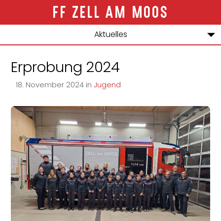
ZELL AM MOOS
Aktuelles
Über uns
Erprobung 2024
Jugend
18
.
November
2024
in
Jugend
Bewerbe
Einsätze
Kontakt