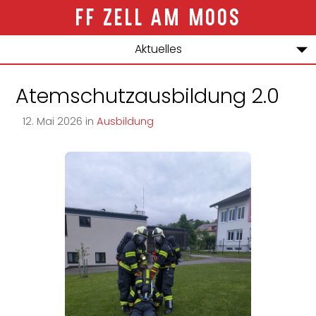
ZELL AM MOOS
Aktuelles
Über uns
Atemschutzausbildung 2.0
Jugend
12
.
Mai
2026
in
Ausbildung
Bewerbe
Einsätze
Kontakt