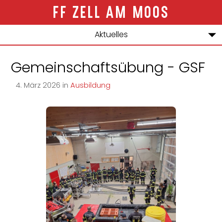
ZELL AM MOOS
Aktuelles
Über uns
Gemeinschaftsübung - GSF
Jugend
4
.
März
2026
in
Ausbildung
Bewerbe
Einsätze
Kontakt